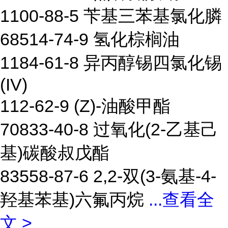
1100-88-5 苄基三苯基氯化膦
68514-74-9 氢化棕榈油
1184-61-8 异丙醇锡四氯化锡
(IV)
112-62-9 (Z)-油酸甲酯
70833-40-8 过氧化(2-乙基己
基)碳酸叔戊酯
83558-87-6 2,2-双(3-氨基-4-
羟基苯基)六氟丙烷
...
查看全
文 >