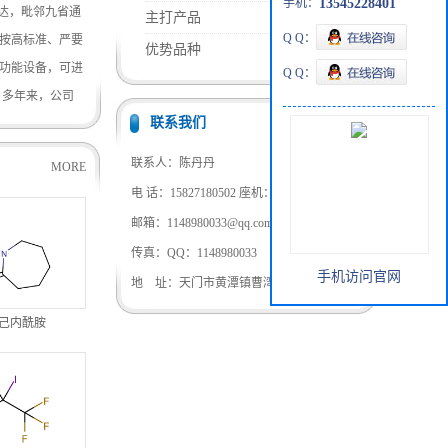
手机：
13545228401
达，毗邻九省通
主打产品
Q Q：
按高标准、严要
优势品种
功能设备，可进
Q Q：
 多年来，公司
联系我们
MORE >
同、守信用”的
行“质量兴企、
联系人：陈丹丹
MORE
在日趋激烈的市
电 话：15827180502 座机：027-59210159
场。我们将始终
邮箱：1148980033@qq.com
传真：QQ：1148980033
手机访问官网
地 址：天门市黄潭镇曹湾村3组
酰己内酰胺