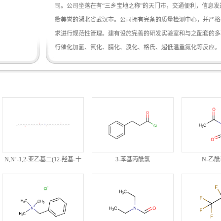
司。公司坐落在有“三乡宝地之称”的天门市，交通便利，信息发
衢美誉的湖北省武汉市。公司拥有完备的质量检测中心，并严格
求进行规范性管理。建有设施完善的研发实验室和与之配套的多
行催化加氢、氟化、腈化、溴化、格氏、超低温重氮化等反应。
吡啶系列产品一直畅销不衰，深得用户好评。公司始终恪守“重合
行为准则，奉行“重诚守信、业主至上”的经营理念，坚定不移实
品牌兴企”的战略方针，内强素质，外树形象，领先过硬的质量
场竞争中赢得了广泛而良好的社会信誉。今日的严谨、明天的市
坚...
N,N’-1,2-亚乙基二(12-羟基-十
3-苯基丙酰氯
N-乙
八烷酰胺)