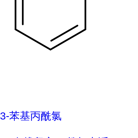
3-苯基丙酰氯