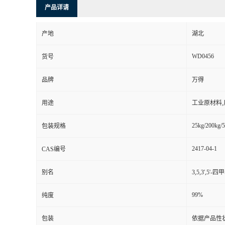
产品详请
产地
湖北
WD0456
货号
品牌
万得
用途
工业原材料
25kg/200kg/5
包装规格
2417-04-1
CAS编号
别名
3,5,3',5'-
99%
纯度
包装
依据产品性