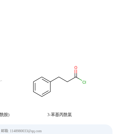
烷酰胺)
3-苯基丙酰氯
邮箱: 1148980033@qq.com