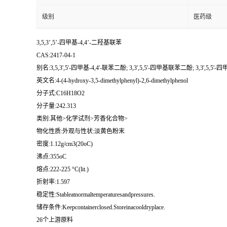
级别
医药级
3,5,3’,5’-四甲基-4,4’-二羟基联苯
CAS:2417-04-1
别名:3,5,3',5'-四甲基-4,4'-联苯二酚; 3,3',5,5'-四甲基联苯二酚; 3,3',5,5'-
英文名:4-(4-hydroxy-3,5-dimethylphenyl)-2,6-dimethylphenol
分子式:C16H18O2
分子量:242.313
类别:其他>化学试剂>芳香化合物>
物化性质:外观与性状:淡黄色粉末
密度:1.12g/cm3(20oC)
沸点:355oC
熔点:222-225 °C(lit.)
折射率:1.597
稳定性:Stableatnormaltemperaturesandpressures.
储存条件:Keepcontainerclosed.Storeinacooldryplace.
26个上游原料