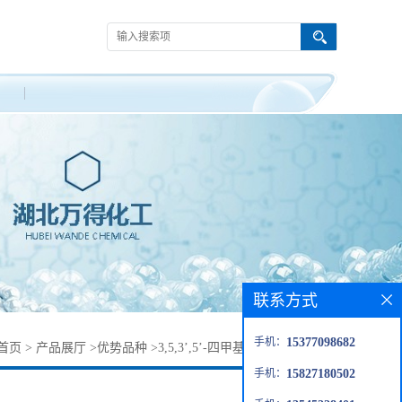
联系方式
手机：
15377098682
首页
>
产品展厅
>
优势品种
>
3,5,3’,5’-四甲基-4,4’-二羟基联苯
手机：
15827180502