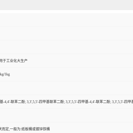
,用于工业化大生产
kg/1kg
四甲基-4,4'-联苯二酚; 3,3',5,5'-四甲基联苯二酚; 3,3',5,5'-四甲基-4,4'-联苯二酚; 3,3',5,5'-
状而定,一般为:纸板桶或镀锌铁桶