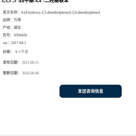
3,5,3’,5’-四甲基-4,4’-二羟基联苯
英文名称：
4-(4-hydroxy-3,5-dimethylphenyl)-2,6-dimethylphenol
品牌：
万得
产地：
湖北
货号：
WD0456
cas：
2417-04-1
价格：
￥1/千克
发布日期：
2023-08-11
更新日期：
2026-08-08
发送咨询信息