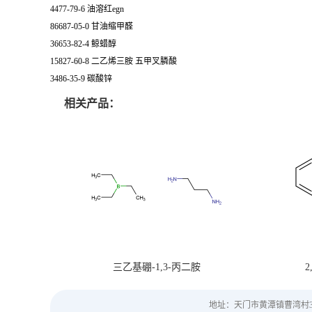
4477-79-6 油溶红egn
86687-05-0 甘油缩甲醛
36653-82-4 鲸蜡醇
15827-60-8 二乙烯三胺 五甲叉膦酸
3486-35-9 碳酸锌
相关产品：
三乙基硼-1,3-丙二胺
2
地址：天门市黄潭镇曹湾村