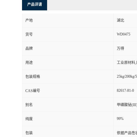
产品详请
产地
湖北
WD0475
货号
品牌
万得
用途
工业原材料
25kg/200kg/5
包装规格
82617-81-0
CAS编号
别名
甲磺酸铋(I
99%
纯度
包装
依据产品性