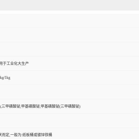
,用于工业化大生产
kg/1kg
II);三甲磺酸铋;甲基磺酸铋;甲基磺酸铋(三甲磺酸铋)
状而定,一般为:纸板桶或镀锌铁桶