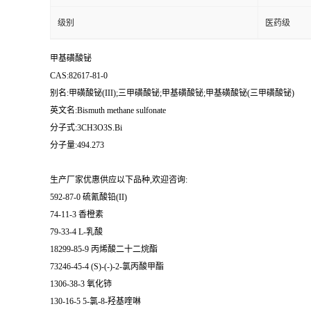
级别
医药级
甲基磺酸铋
CAS:82617-81-0
别名:甲磺酸铋(III);三甲磺酸铋;甲基磺酸铋;甲基磺酸铋(三甲磺酸铋)
英文名:Bismuth methane sulfonate
分子式:3CH3O3S.Bi
分子量:494.273
生产厂家优惠供应以下品种,欢迎咨询:
592-87-0 硫氰酸铅(II)
74-11-3 香橙素
79-33-4 L-乳酸
18299-85-9 丙烯酸二十二烷酯
73246-45-4 (S)-(-)-2-氯丙酸甲酯
1306-38-3 氧化铈
130-16-5 5-氯-8-羟基喹啉