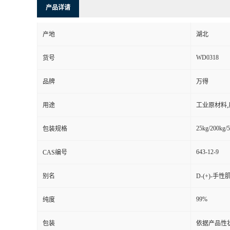
产品详请
产地
湖北
WD0318
货号
品牌
万得
用途
工业原材料
25kg/200kg/5
包装规格
643-12-9
CAS编号
别名
D-(+)-手性
99%
纯度
包装
依据产品性