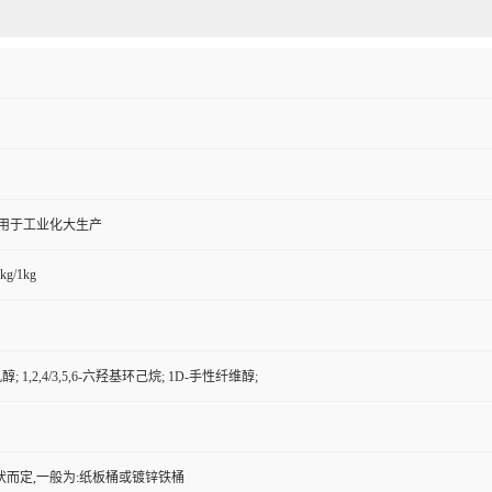
,用于工业化大生产
kg/1kg
肌醇; 1,2,4/3,5,6-六羟基环己烷; 1D-手性纤维醇;
状而定,一般为:纸板桶或镀锌铁桶