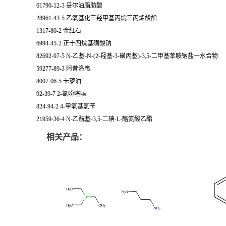
61790-12-3 妥尔油脂肪酸
28961-43-5 乙氧基化三羟甲基丙烷三丙烯酸酯
1317-80-2 金红石
6994-45-2 正十四烷基磺酸钠
82692-97-5 N-乙基-N-(2-羟基-3-磺丙基)-3,5-二甲基苯胺钠盐一水合物
59277-89-3 阿昔洛韦
8007-06-5 卡藜油
92-39-7 2-氯吩噻嗪
824-94-2 4-甲氧基氯苄
21959-36-4 N-乙酰基-3,5-二碘-L-酪氨酸乙酯
相关产品：