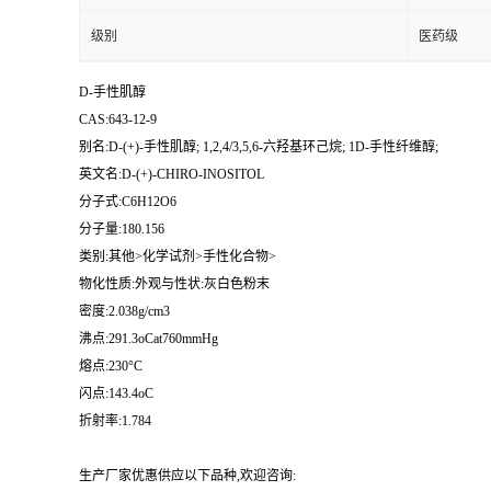
级别
医药级
D-手性肌醇
CAS:643-12-9
别名:D-(+)-手性肌醇; 1,2,4/3,5,6-六羟基环己烷; 1D-手性纤维醇;
英文名:D-(+)-CHIRO-INOSITOL
分子式:C6H12O6
分子量:180.156
类别:其他>化学试剂>手性化合物>
物化性质:外观与性状:灰白色粉末
密度:2.038g/cm3
沸点:291.3oCat760mmHg
熔点:230°C
闪点:143.4oC
折射率:1.784
生产厂家优惠供应以下品种,欢迎咨询: