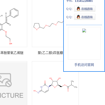
手机：
13545228401
Q Q：
Q Q：
基苯酚聚氧乙烯醚
聚(乙二醇)四氢糠基乙醚
手机访问官网