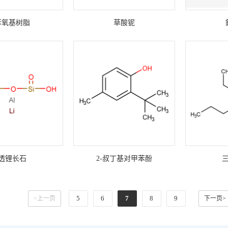
苯氧基树脂
草酸铌
透锂长石
2-叔丁基对甲苯酚
5
6
7
8
9
<上一页
下一页>