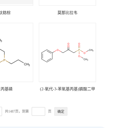
釱鉻棕
莫那比拉韦
三丙基磷
(2-氧代-3-苯氧基丙基)膦酸二甲
酯
共1487页，到第
页