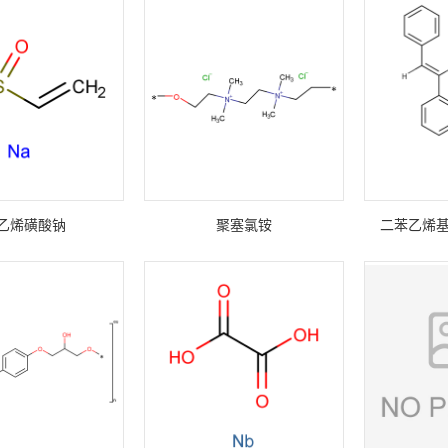
乙烯磺酸钠
聚塞氯铵
二苯乙烯